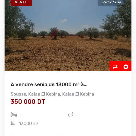
VENTE
Ref2773a
A vendre senia de 13000 m² à...
Sousse
,
Kalaa El Kebira
,
Kalaa El Kebira
350 000 DT
-
-
13000 m²