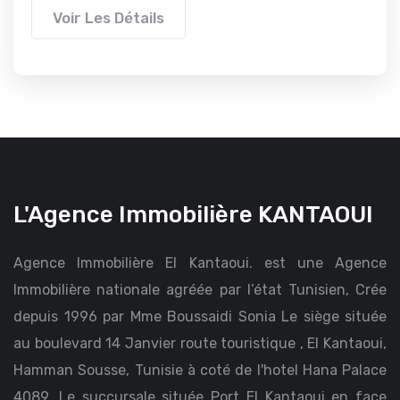
Voir Les Détails
L'Agence Immobilière KANTAOUI
Agence Immobilière El Kantaoui. est une Agence
Immobilière nationale agréée par l’état Tunisien, Crée
depuis 1996 par Mme Boussaidi Sonia Le siège située
au boulevard 14 Janvier route touristique , El Kantaoui,
Hamman Sousse, Tunisie à coté de l'hotel Hana Palace
4089. Le succursale située Port El Kantaoui en face