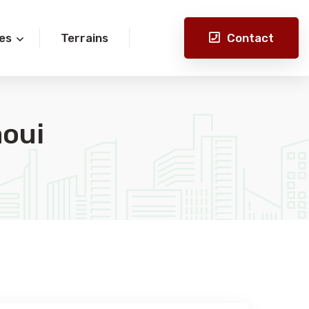
Contact
es
Terrains
aoui