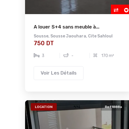
A louer S+4 sans meuble à...
Sousse
,
Sousse Jaouhara
,
Cite Sahloul
750 DT
3
-
170 m²
Voir Les Détails
LOCATION
Ref1888a