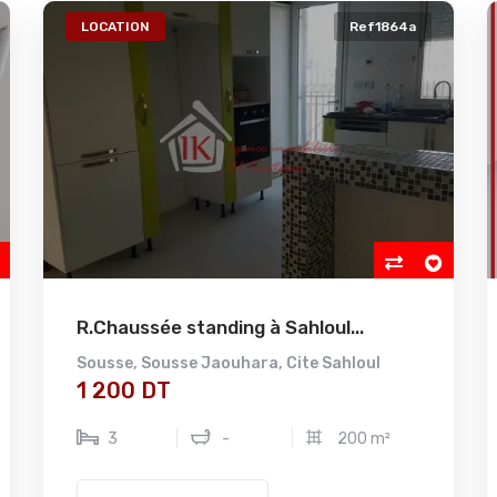
LOCATION
Ref1864a
R.Chaussée standing à Sahloul...
Sousse
,
Sousse Jaouhara
,
Cite Sahloul
1 200 DT
3
-
200 m²