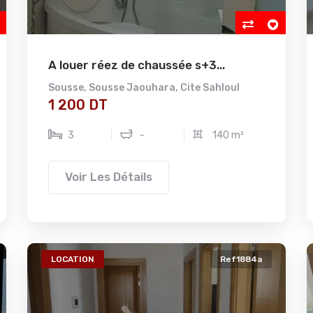
A louer réez de chaussée s+3...
Sousse
,
Sousse Jaouhara
,
Cite Sahloul
1 200 DT
3
-
140 m²
Voir Les Détails
LOCATION
Ref1884a