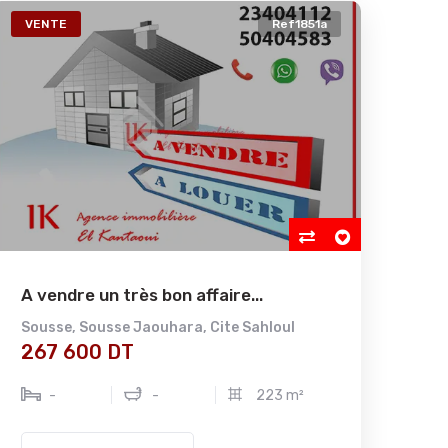
VENTE
Ref1851a
A vendre un très bon affaire...
Sousse
,
Sousse Jaouhara
,
Cite Sahloul
267 600 DT
-
-
223 m²