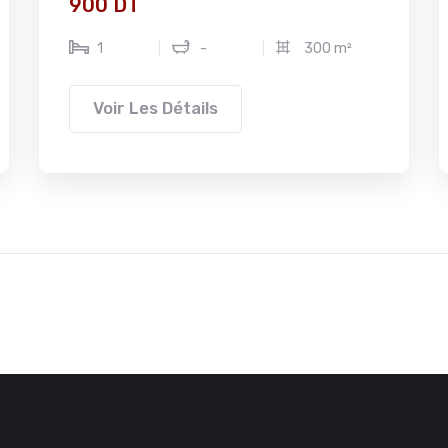
900 DT
1
-
300 m²
Voir Les Détails