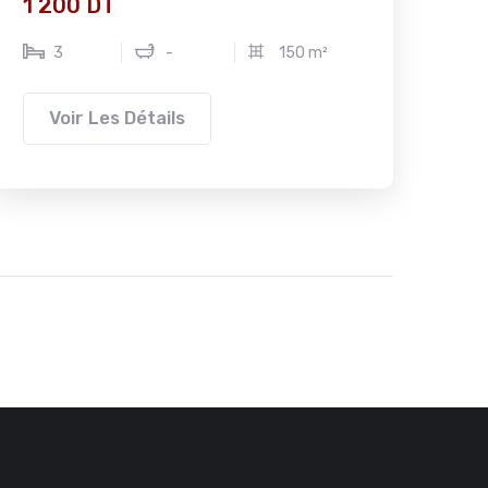
1 200 DT
3
-
150 m²
Voir Les Détails