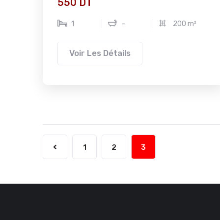
550 DT
1
-
200 m²
Voir Les Détails
1
2
3