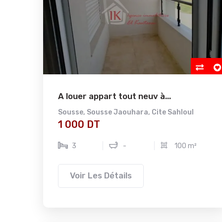
A louer appart tout neuv à...
Sousse
,
Sousse Jaouhara
,
Cite Sahloul
1 000 DT
3
-
100 m²
Voir Les Détails