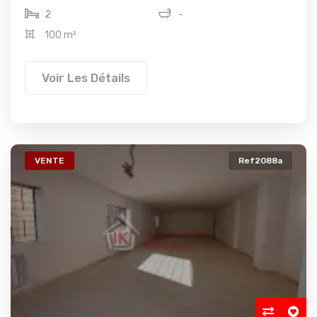
2
-
100 m²
Voir Les Détails
VENTE
Ref2088a