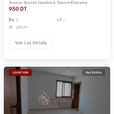
Sousse
,
Sousse Jaouhara
,
Sousse Khezama
950 DT
3
-
200 m²
Voir Les Détails
LOCATION
Ref2093a