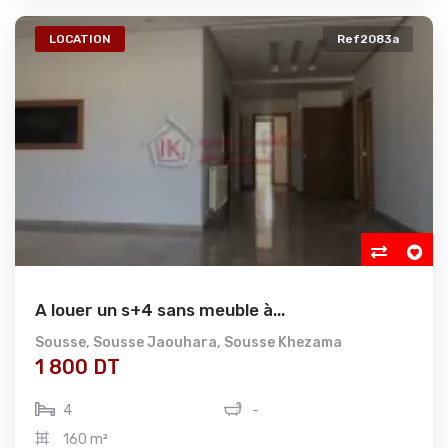
LOCATION
Ref2083a
A louer un s+4 sans meuble à...
Sousse
,
Sousse Jaouhara
,
Sousse Khezama
1 800 DT
4
-
160 m²