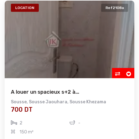
LOCATION
Ref2108a
A louer un spacieux s+2 à...
Sousse
,
Sousse Jaouhara
,
Sousse Khezama
700 DT
2
-
150 m²