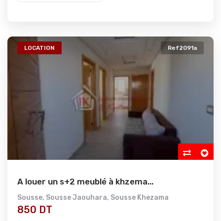
LOCATION
Ref2091a
A louer un s+2 meublé à khzema...
Sousse
,
Sousse Jaouhara
,
Sousse Khezama
850 DT