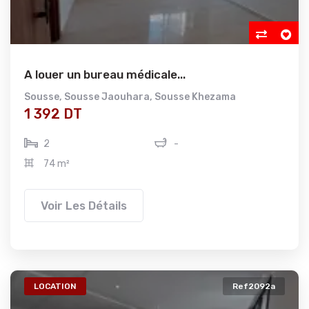
A louer un bureau médicale...
Sousse
,
Sousse Jaouhara
,
Sousse Khezama
1 392 DT
2
-
74 m²
Voir Les Détails
LOCATION
Ref2092a