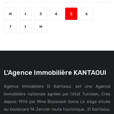
3
4
5
6
7
L'Agence Immobilière KANTAOUI
Agence Immobilière El Kantaoui. est une Agence
Immobilière nationale agréée par l’état Tunisien, Crée
depuis 1996 par Mme Boussaidi Sonia Le siège située
au boulevard 14 Janvier route touristique , El Kantaoui,