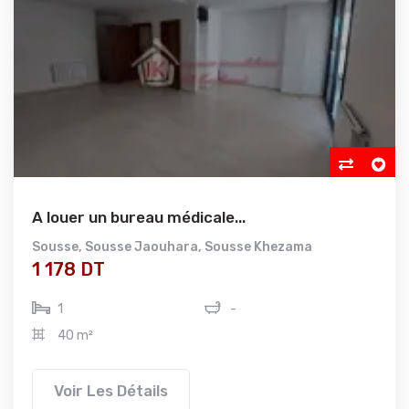
A louer un bureau médicale...
Sousse
,
Sousse Jaouhara
,
Sousse Khezama
1 178 DT
1
-
40 m²
Voir Les Détails