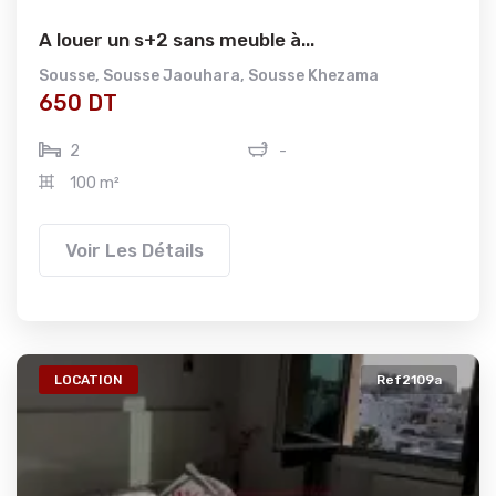
A louer un s+2 sans meuble à...
Sousse
,
Sousse Jaouhara
,
Sousse Khezama
650 DT
2
-
100 m²
Voir Les Détails
LOCATION
Ref2109a