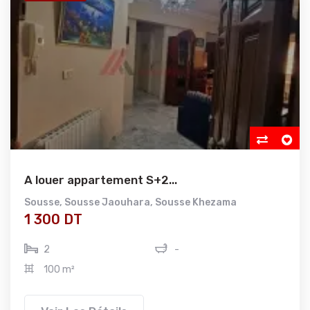
A louer appartement S+2...
Sousse
,
Sousse Jaouhara
,
Sousse Khezama
1 300 DT
2
-
100 m²