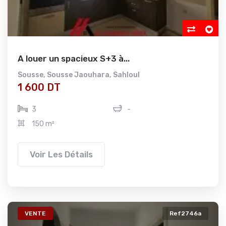
A louer un spacieux S+3 à...
Sousse
,
Sousse Jaouhara
,
Sahloul
1 600 DT
3
-
150 m²
Voir Les Détails
VENTE
Ref2746a