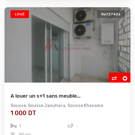
LOUÉ
Ref2742a
A louer un s+1 sans meuble...
Sousse
,
Sousse Jaouhara
,
Sousse Khezama
1 000 DT
1
-
90 m²