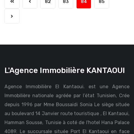
82
83
84
85
L'Agence Immobilière KANTAOUI
Agence Immobilière El Kantaoui. est une Agence
Immobilière nationale agréée par l’état Tunisien, Crée
depuis 1996 par Mme Boussaidi Sonia Le siège située
au boulevard 14 Janvier route touristique , El Kantaoui,
Hamman Sousse, Tunisie à coté de l'hotel Hana Palace
4089. Le succursale située Port El Kantaoui en face