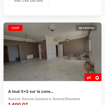
Voir Les Détails
LOUÉ
Ref2540a
A loué S+2 sur la zone...
Sousse
,
Sousse Jaouhara
,
Sousse Khezama
1 400 DT