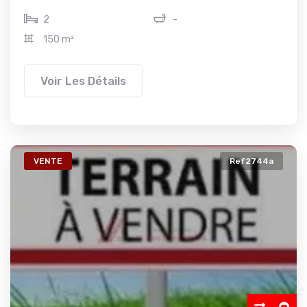
2
-
150 m²
Voir Les Détails
VENTE
Ref2744a