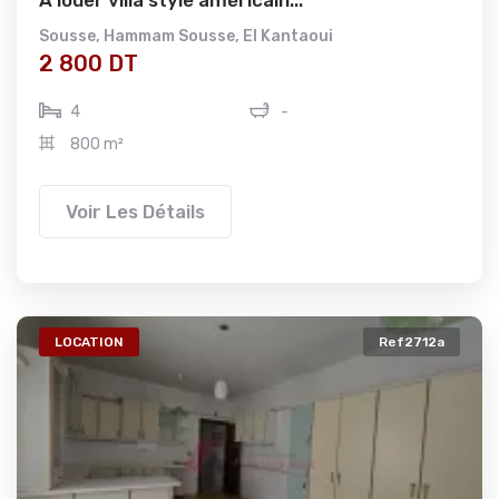
A louer villa style américain...
Sousse
,
Hammam Sousse
,
El Kantaoui
2 800 DT
4
-
800 m²
Voir Les Détails
LOCATION
Ref2712a